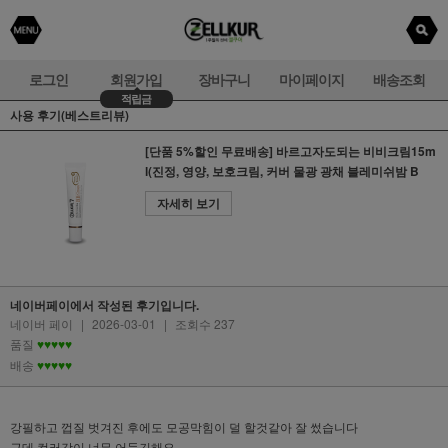
로그인
회원가입
장바구니
마이페이지
배송조회
적립금
사용 후기(베스트리뷰)
[단품 5%할인 무료배송] 바르고자도되는 비비크림15m
l(진정, 영양, 보호크림, 커버 물광 광채 블레미쉬밤 B
자세히 보기
네이버페이에서 작성된 후기입니다.
네이버 페이
|
2026-03-01
|
조회수 237
품질
♥♥♥♥♥
배송
♥♥♥♥♥
강필하고 껍질 벗겨진 후에도 모공막힘이 덜 할것같아 잘 썼습니다
근데 컬러감이 너무 어둡긴해요