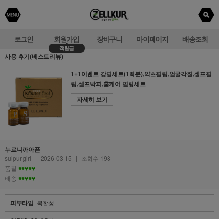
로그인
회원가입
장바구니
마이페이지
배송조회
적립금
사용 후기(베스트리뷰)
1+1이벤트 강필세트(1회분),약초필링,얼굴각질,셀프필
링,셀프박피,홈케어 필링세트
자세히 보기
누르니까아픈
sulpungirl
|
2026-03-15
|
조회수 198
품질
♥♥♥♥♥
배송
♥♥♥♥♥
피부타입
복합성