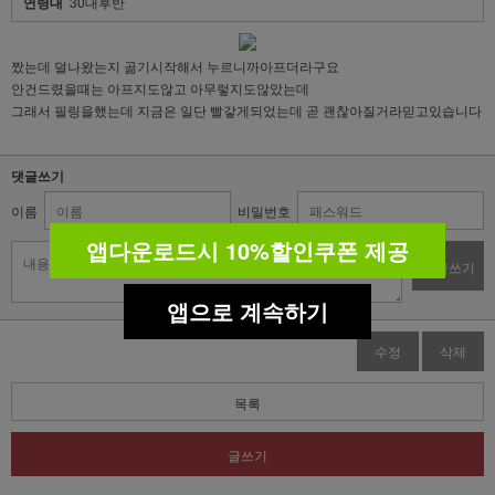
연령대
30대후반
짰는데 덜나왔는지 곪기시작해서 누르니까아프더라구요
안건드렸을때는 아프지도않고 아무렇지도않았는데
그래서 필링을했는데 지금은 일단 빨갛게되었는데 곧 괜찮아질거라믿고있습니다
댓글쓰기
이름
비밀번호
앱다운로드시 10%할인쿠폰 제공
댓글쓰기
앱으로 계속하기
수정
삭제
목록
글쓰기