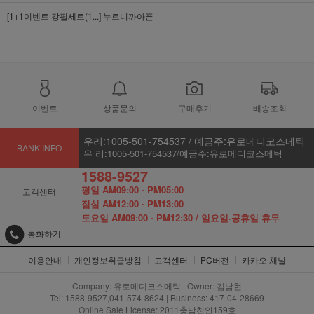
[1+1이벤트 강필세트(1...]
누르니까아픈
이벤트
상품문의
구매후기
배송조회
우리:1005-501-754537 / 예금주:유로메디코스메틱
BANK INFO
우 리:1005-501-754537/예금주:유로메디코스메틱
1588-9527
평일 AM09:00 - PM05:00
고객센터
점심 AM12:00 - PM13:00
토요일 AM09:00 - PM12:30 / 일요일·공휴일 휴무
통화하기
이용안내
개인정보취급방침
고객센터
PC버전
카카오 채널
Company: 유로메디코스메틱 | Owner: 김남현
Tel: 1588-9527,041-574-8624 | Business: 417-04-28669
Online Sale License: 2011충남천안159호