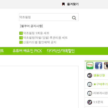
즐겨찾기
8월 이벤트
해초,약초필링세트
전화 주문 공지 이벤트
포토 후기 작성 요령 공지
[젤쿠어 공지사항]
8월 이벤트공지
약초필링 1회용 세트
약초필링(약필/강필) 후관리용 세트
신용카드별 할인혜택 공지
샘플신청
★구매후기
리뷰게시판
1:1문의