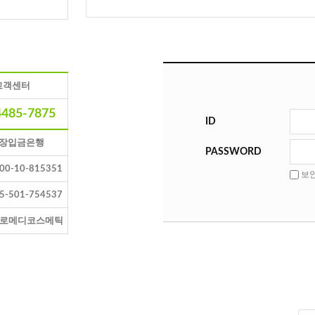
고객센터
4485-7875
ID
장입금은행
PASSWORD
00-10-815351
보
5-501-754537
유로메디코스메틱