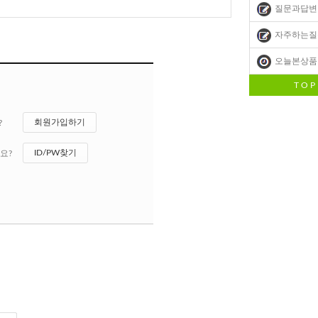
질문과답변
자주하는질
오늘본상품
T O P
회원가입하기
?
ID/PW찾기
요?