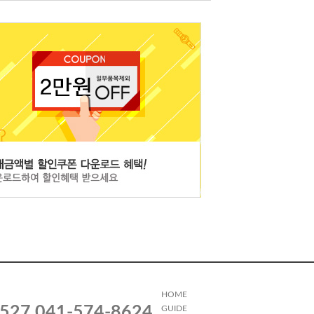
HOME
527,041-574-8624
GUIDE