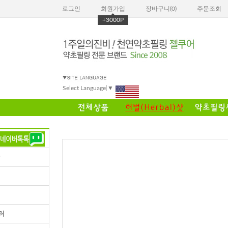
로그인
회원가입
장바구니(
0
)
주문조회
+3000P
Select Language
▼
러