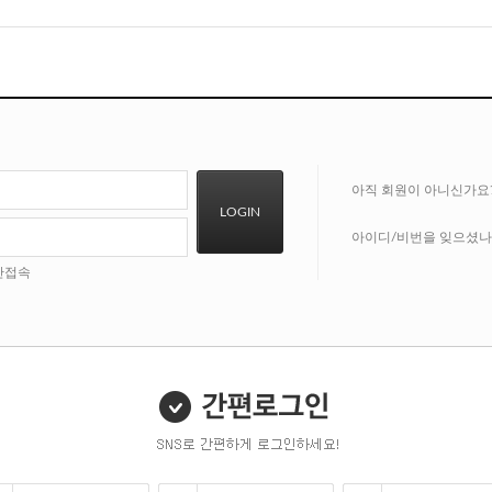
아직 회원이 아니신가요
LOGIN
아이디/비번을 잊으셨나
안접속