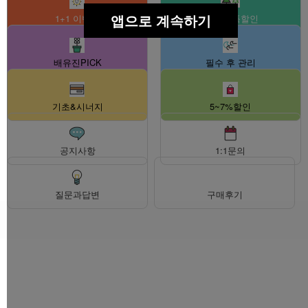
앱으로 계속하기
1+1 이벤트
셀러 대폭할인
배유진PICK
필수 후 관리
기초&시너지
5~7%할인
공지사항
1:1문의
질문과답변
구매후기