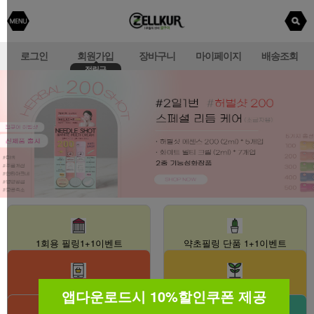
로그인
회원가입
장바구니
마이페이지
배송조회
적립금
1회용 필링1+1이벤트
약초필링 단품 1+1이벤트
8월 이벤트
다다익선
앱다운로드시 10%할인쿠폰 제공